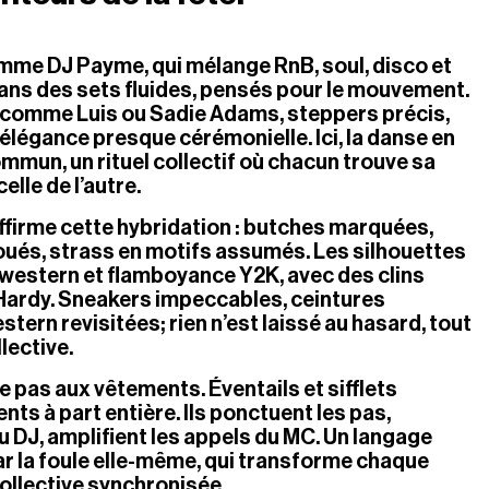
mme DJ Payme, qui mélange RnB, soul, disco et 
ns des sets fluides, pensés pour le mouvement. 
s comme Luis ou Sadie Adams, steppers précis, 
 élégance presque cérémonielle. Ici, la danse en 
mmun, un rituel collectif où chacun trouve sa 
elle de l’autre.
ffirme cette hybridation : butches marquées, 
ués, strass en motifs assumés. Les silhouettes 
 western et flamboyance Y2K, avec des clins 
 Hardy. Sneakers impeccables, ceintures 
tern revisitées; rien n’est laissé au hasard, tout 
llective.
e pas aux vêtements. Éventails et sifflets 
ts à part entière. Ils ponctuent les pas, 
DJ, amplifient les appels du MC. Un langage 
ar la foule elle-même, qui transforme chaque 
ollective synchronisée.