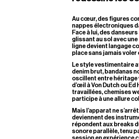
Au cœur, des figures co
nappes électroniques da
Face à lui, des danseur
glissant au sol avec une
ligne devient langage co
place sans jamais voler c
Le style vestimentaire a
denim brut, bandanas no
oscillent entre héritage
d’œil à Von Dutch ou Ed
travaillées, chemises wes
participe à une allure co
Mais l’apparat ne s’arrêt
deviennent des instrumen
répondent aux breaks du 
sonore parallèle, tenu p
session en expérience c