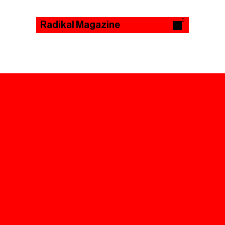
0
Radikal Magazine
M
e
n
u
Derniers articles
Tous les articles