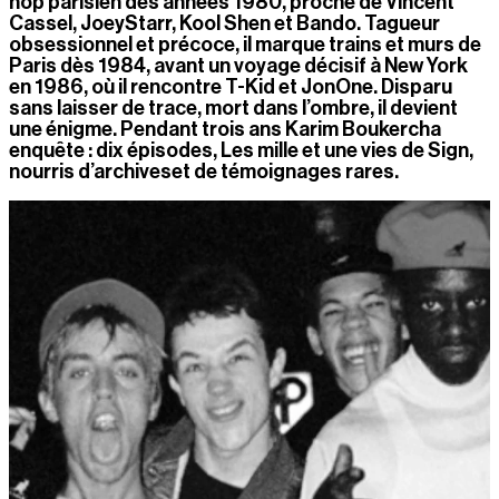
hop parisien des années 1980, proche de Vincent 
Cassel, JoeyStarr, Kool Shen et Bando. Tagueur 
obsessionnel et précoce, il marque trains et murs de 
Paris dès 1984, avant un voyage décisif à New York 
en 1986, où il rencontre T-Kid et JonOne. Disparu 
sans laisser de trace, mort dans l’ombre, il devient 
une énigme. Pendant trois ans Karim Boukercha 
enquête : dix épisodes, Les mille et une vies de Sign, 
nourris d’archiveset de témoignages rares.