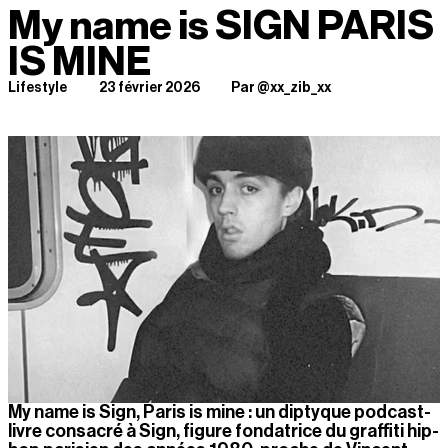
My name is SIGN PARIS 
IS MINE
Lifestyle
23 février 2026
Par @xx_zib_xx
My name is Sign, Paris is mine : un diptyque podcast-
livre consacré à Sign, figure fondatrice du graffiti hip-