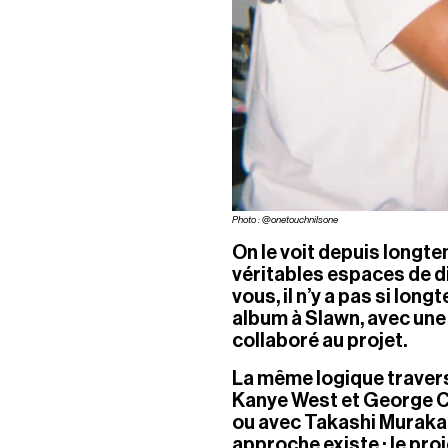
Photo : @onetouchnilsone
On le voit depuis longt
véritables espaces de d
vous, il n’y a pas si long
album à Slawn, avec une 
collaboré au projet.
La même logique travers
Kanye West et George Co
ou avec Takashi Murakam
approche existe : le proj