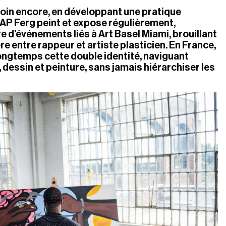
loin encore, en développant une pratique 
P Ferg peint et expose régulièrement, 
d’événements liés à Art Basel Miami, brouillant 
re entre rappeur et artiste plasticien. En France, 
ngtemps cette double identité, naviguant 
 dessin et peinture, sans jamais hiérarchiser les 