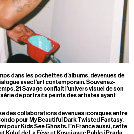
emps dans les pochettes d’albums, devenues de 
ialogue avec l’art contemporain. Souvenez-
temps, 21 Savage confiait l’univers visuel de son 
série de portraits peints des artistes ayant 
e des collaborations devenues iconiques entre 
ndo pour My Beautiful Dark Twisted Fantasy, 
i pour Kids See Ghosts. En France aussi, cette 
et Kolaf de La Fève et Kosei avec Pablo i Prada, 