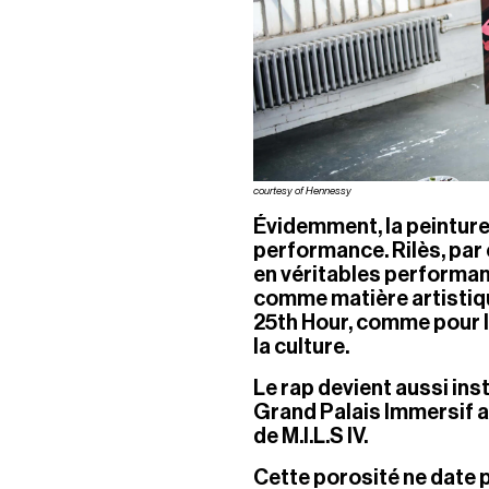
courtesy of Hennessy
Évidemment, la peinture n
performance. Rilès, par 
en véritables performan
comme matière artistique
25th Hour, comme pour l
la culture.
Le rap devient aussi insta
Grand Palais Immersif a
de M.I.L.S IV.
Cette porosité ne date p