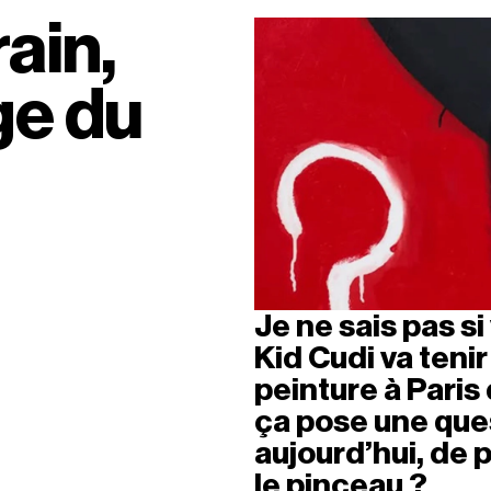
in, 
e du 
Je ne sais pas si
Kid Cudi va teni
peinture à Paris 
ça pose une ques
aujourd’hui, de 
le pinceau ? 